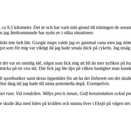
m, ca 9,5 kilometer. Det är och har varit min grund till träningen de sen
om jag återkommande har nytta av i olika situationer.
iskt inte helt lätt. Google maps valde jag av gammal vana men jag stöt
t som för mig var viktigt då jag hade smala däck på cykeln. Jag insåg sn
t det var en onödig idé, något som fick mig att bli än mer nyfiken på hu
ka på en viss tid. Där fick jag lite tips på vilken hastighet man kunde 
 sportbutiker samt deras öppettider för att ha det förberett om det skulle 
h hur lång tid jag hade till nästa potentiella depå. Exempelvis:
t runt. Vid rondellen. Willys precis innan, Gulf bensinstation också pr
 skulle åka med bilen på kvällen och stanna över i Eksjö på vägen ner. P