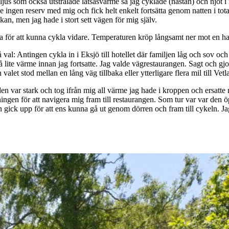
kt ljus som också utstrålade låtsasvärme så jag cyklade (nästan) och njöt
de ingen reserv med mig och fick helt enkelt fortsätta genom natten i tot
ckan, men jag hade i stort sett vägen för mig själv.
orna för att kunna cykla vidare. Temperaturen kröp långsamt ner mot en h
al: Antingen cykla in i Eksjö till hotellet där familjen låg och sov och
 lite värme innan jag fortsatte. Jag valde vägrestaurangen. Sagt och gjor
 valet stod mellan en lång väg tillbaka eller ytterligare flera mil till Vet
en var stark och tog ifrån mig all värme jag hade i kroppen och ersatte 
ningen för att navigera mig fram till restaurangen. Som tur var var den ö
len gick upp för att ens kunna gå ut genom dörren och fram till cykeln. J