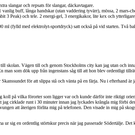
tra slangar och repsats för slangar, däckavtagare.
 1 vanlig buff, långa handskar (utan vaddering tyvärr), mössa, 2 mars-c
 3 Peak) och tele. 2 energi-gel, 3 energikakor, lite kex och ytterliga
0 ml (fylld med elektrolyt-sportdryck) satt också på vid starten. Två 
 till skolan. Vägen till och genom Stockholms city kan jag utan och inn
En man som dök upp från ingenstans såg till att hon blev ordentligt tillrä
för Skanssundet för att slippa stå och vänta på en färja. Nu i efterhand är 
oll på vilka förorter som ligger var och kunde därför inte riktigt orient
r att jag cirklade runt i 30 minuter innan jag lyckades krångla mig förbi
tvungen att återigen förlita mig på telefonen. Den visade in mig på skogs
ur sig en ordentlig störtskur precis när jag passerade Södertälje. Det k