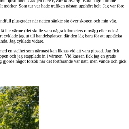
 i min ljustunnel. Glädjen blev tyvärr kortvarig. Bara någon timme
alt mörker. Som tur var hade trafiken nästan upphört helt. Jag var före
andfull plusgrader när natten sänkte sig över skogen och min väg.
 få lite värme (det skulle vara några kilometers omväg) eller också
t cyklade jag ut till handelsplatsen där den låg bara för att upptäcka
landa. Jag cyklade vidare.
med en stelhet som närmast kan liknas vid att vara gipsad. Jag fick
ppen och jag stapplade in i värmen. Vid kassan fick jag en gratis
ag gjorde något försök när det fortfarande var natt, men vände och gick