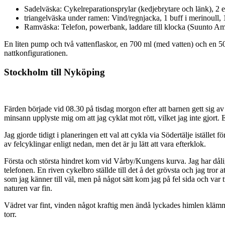
Sadelväska: Cykelreparationsprylar (kedjebrytare och länk), 2 ex
triangelväska under ramen: Vind/regnjacka, 1 buff i merinoull,
Ramväska: Telefon, powerbank, laddare till klocka (Suunto Ambit
En liten pump och två vattenflaskor, en 700 ml (med vatten) och en 50
nattkonfigurationen.
Stockholm till Nyköping
Färden började vid 08.30 på tisdag morgon efter att barnen gett sig av
minsann upplyste mig om att jag cyklat mot rött, vilket jag inte gjort. 
Jag gjorde tidigt i planeringen ett val att cykla via Södertälje istället 
av felcyklingar enligt nedan, men det är ju lätt att vara efterklok.
Första och största hindret kom vid Vårby/Kungens kurva. Jag har dålig k
telefonen. En riven cykelbro ställde till det å det grövsta och jag tro
som jag känner till väl, men på något sätt kom jag på fel sida och var 
naturen var fin.
Vädret var fint, vinden något kraftig men ändå lyckades himlen klämma 
torr.