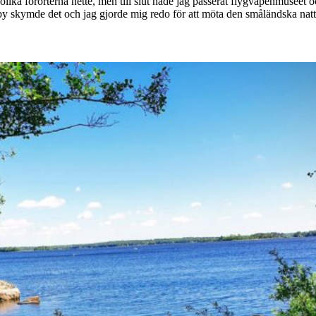
e olika förorterna hette, men till slut hade jag passerat flygvapenmuseet
ölby skymde det och jag gjorde mig redo för att möta den småländska nat