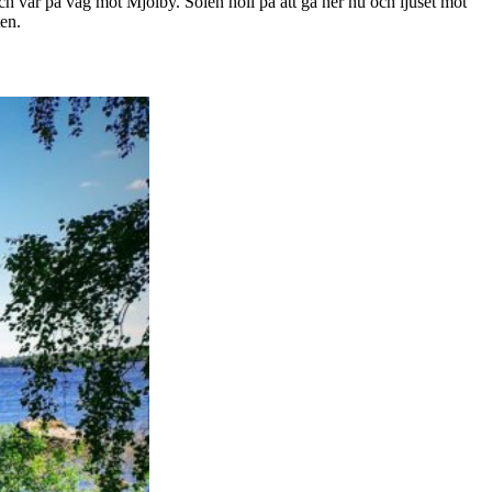
 och var på väg mot Mjölby. Solen höll på att gå ner nu och ljuset mot
ten.