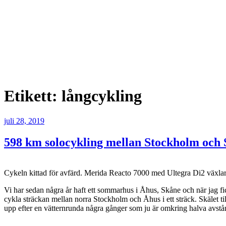
Etikett:
långcykling
Publicerat
juli 28, 2019
598 km solocykling mellan Stockholm och
Cykeln kittad för avfärd. Merida Reacto 7000 med Ultegra Di2 växlar
Vi har sedan några år haft ett sommarhus i Åhus, Skåne och när jag fi
cykla sträckan mellan norra Stockholm och Åhus i ett sträck. Skälet till
upp efter en vätternrunda några gånger som ju är omkring halva avstå