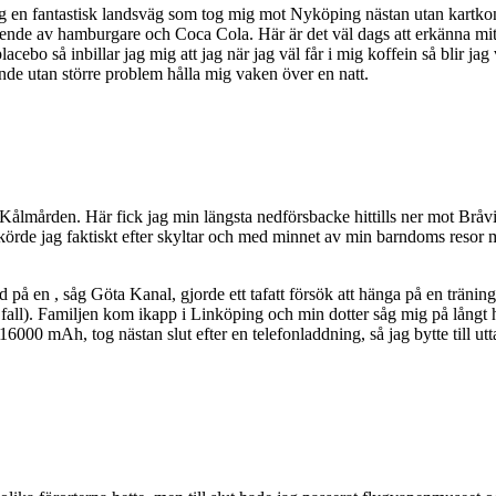
g en fantastisk landsväg som tog mig mot Nyköping nästan utan kartkontro
de av hamburgare och Coca Cola. Här är det väl dags att erkänna mitt he
cebo så inbillar jag mig att jag när jag väl får i mig koffein så blir jag 
nde utan större problem hålla mig vaken över en natt.
Kålmården. Här fick jag min längsta nedförsbacke hittills ner mot Bråvi
är körde jag faktiskt efter skyltar och med minnet av min barndoms reso
på en , såg Göta Kanal, gjorde ett tafatt försök att hänga på en tränings
 fall). Familjen kom ikapp i Linköping och min dotter såg mig på långt 
000 mAh, tog nästan slut efter en telefonladdning, så jag bytte till u