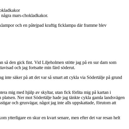
hokladkakor
re några mars-chokladkakor.
baklampor och en påtejpad kraftig ficklampa där framme blev
an så den gick fint. Vid Liljeholmen stötte jag på en sur dam som
ttavisad och jag fortsatte min färd söderut.
jag inte säker på att det var så smart att cykla via Södertälje på grund
era mig med hjälp av skyltar, utan fick förlita mig på kartan i
 den platsen. Ner mot Södertälje hade jag tänkte cykla gamla landsvägen
stigar och grusvägar, något jag inte alls uppskattade, förutom att
om ytterligare en skur en kvart senare, men efter det var resan helt