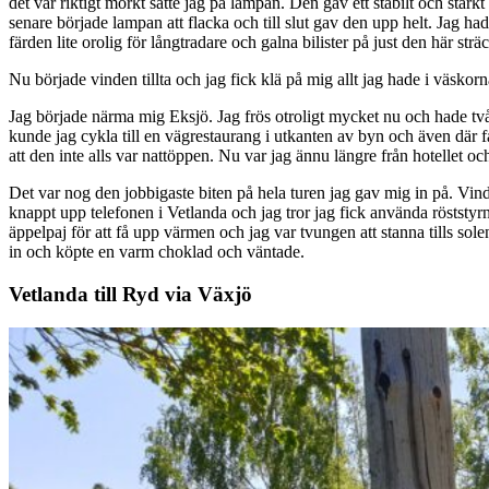
det var riktigt mörkt satte jag på lampan. Den gav ett stabilt och star
senare började lampan att flacka och till slut gav den upp helt. Jag ha
färden lite orolig för långtradare och galna bilister på just den här strä
Nu började vinden tillta och jag fick klä på mig allt jag hade i väsk
Jag började närma mig Eksjö. Jag frös otroligt mycket nu och hade två v
kunde jag cykla till en vägrestaurang i utkanten av byn och även där få
att den inte alls var nattöppen. Nu var jag ännu längre från hotellet och
Det var nog den jobbigaste biten på hela turen jag gav mig in på. Vind
knappt upp telefonen i Vetlanda och jag tror jag fick använda röststyr
äppelpaj för att få upp värmen och jag var tvungen att stanna tills so
in och köpte en varm choklad och väntade.
Vetlanda till Ryd via Växjö