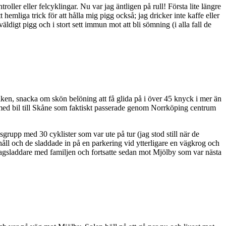
ller eller felcyklingar. Nu var jag äntligen på rull! Första lite längre
mliga trick för att hålla mig pigg också; jag dricker inte kaffe eller
väldigt pigg och i stort sett immun mot att bli sömning (i alla fall de
ken, snacka om skön belöning att få glida på i över 45 knyck i mer än
r med bil till Skåne som faktiskt passerade genom Norrköping centrum
grupp med 30 cyklister som var ute på tur (jag stod still när de
håll och de sladdade in på en parkering vid ytterligare en vägkrog och
ttagsladdare med familjen och fortsatte sedan mot Mjölby som var nästa