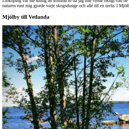
Linköping var lite klurig att komma ur då jag inte visste riktigt vad d
naturen runt mig gjorde varje skogsdunge och allé till en tavla. I Mj
Mjölby till Vetlanda