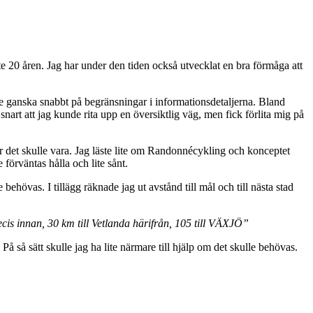
aste 20 åren. Jag har under den tiden också utvecklat en bra förmåga att
te ganska snabbt på begränsningar i informationsdetaljerna. Bland
art att jag kunde rita upp en översiktlig väg, men fick förlita mig på
r det skulle vara. Jag läste lite om Randonnécykling och konceptet
förväntas hålla och lite sånt.
behövas. I tillägg räknade jag ut avstånd till mål och till nästa stad
ecis innan, 30 km till Vetlanda härifrån, 105 till VÄXJÖ”
å så sätt skulle jag ha lite närmare till hjälp om det skulle behövas.