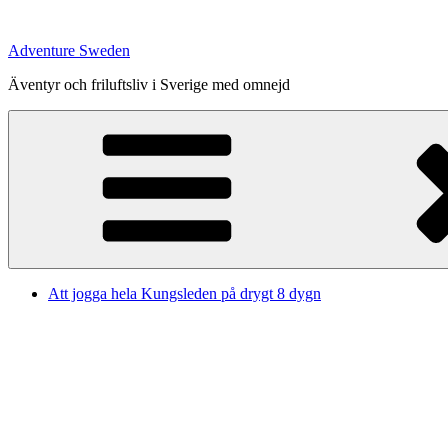
Hoppa
till
Adventure Sweden
innehåll
Äventyr och friluftsliv i Sverige med omnejd
Att jogga hela Kungsleden på drygt 8 dygn