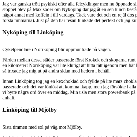
Jag var ganska trött psykiskt efter alla felcyklingar men nu öppnade si
stoppet blev på Max söder om Nyköping där jag åt en sen lunch beståen
något annat med koffein i till vardags. Tack vare det och en rejäl dos pla
första timmarna). Just på den här resan funkade det perfekt och jag ku
Nyköping till Linköping
Cykelpendlare i Norrköping blir uppmuntrade på vägen.
Färden mellan dessa städer passerade först Krokek och skogarna runt 
en kilometer! Norrköping var lite klurigt att hitta rätt igenom men h
så trixade jag mig ut på andra sidan med hedern i behåll.
Innan Linköping tog jag en kexchoklad och fyllde på lite mars-choklad 
passerade och det var lönlöst att komma ikapp, men jag försökte i alla
vi bytte några ord över en middag. Min usla men stora powerbank på 16
anhalt.
Linköping till Mjölby
Sista timmen med sol på väg mot Mjölby.