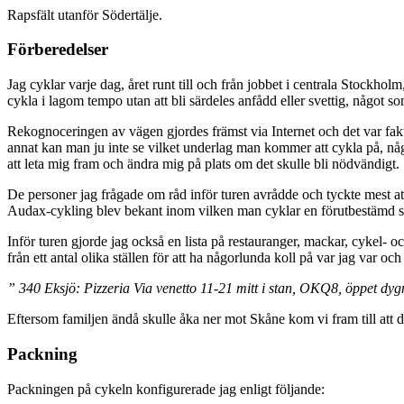
Rapsfält utanför Södertälje.
Förberedelser
Jag cyklar varje dag, året runt till och från jobbet i centrala Stockhol
cykla i lagom tempo utan att bli särdeles anfådd eller svettig, något s
Rekognoceringen av vägen gjordes främst via Internet och det var fakt
annat kan man ju inte se vilket underlag man kommer att cykla på, någo
att leta mig fram och ändra mig på plats om det skulle bli nödvändigt.
De personer jag frågade om råd inför turen avrådde och tyckte mest at
Audax-cykling blev bekant inom vilken man cyklar en förutbestämd sträc
Inför turen gjorde jag också en lista på restauranger, mackar, cykel- och
från ett antal olika ställen för att ha någorlunda koll på var jag var oc
” 340 Eksjö: Pizzeria Via venetto 11-21 mitt i stan, OKQ8, öppet dygne
Eftersom familjen ändå skulle åka ner mot Skåne kom vi fram till att de
Packning
Packningen på cykeln konfigurerade jag enligt följande: