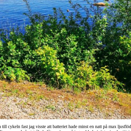
ll cykeln fast jag visste att batteriet hade minst en natt på max ljusflö