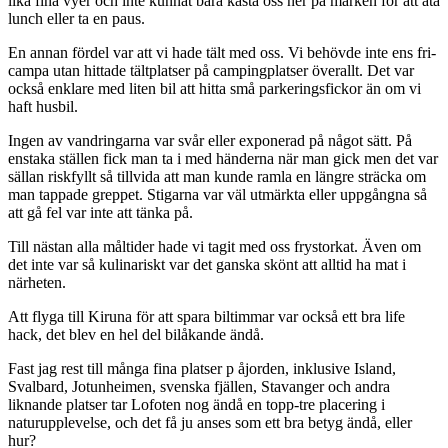
lika fina vyer och inte kunnat bara kasta oss ner på marken för att äta
lunch eller ta en paus.
En annan fördel var att vi hade tält med oss. Vi behövde inte ens fri-
campa utan hittade tältplatser på campingplatser överallt. Det var
också enklare med liten bil att hitta små parkeringsfickor än om vi
haft husbil.
Ingen av vandringarna var svår eller exponerad på något sätt. På
enstaka ställen fick man ta i med händerna när man gick men det var
sällan riskfyllt så tillvida att man kunde ramla en längre sträcka om
man tappade greppet. Stigarna var väl utmärkta eller uppgångna så
att gå fel var inte att tänka på.
Till nästan alla måltider hade vi tagit med oss frystorkat. Även om
det inte var så kulinariskt var det ganska skönt att alltid ha mat i
närheten.
Att flyga till Kiruna för att spara biltimmar var också ett bra life
hack, det blev en hel del bilåkande ändå.
Fast jag rest till många fina platser p åjorden, inklusive Island,
Svalbard, Jotunheimen, svenska fjällen, Stavanger och andra
liknande platser tar Lofoten nog ändå en topp-tre placering i
naturupplevelse, och det få ju anses som ett bra betyg ändå, eller
hur?