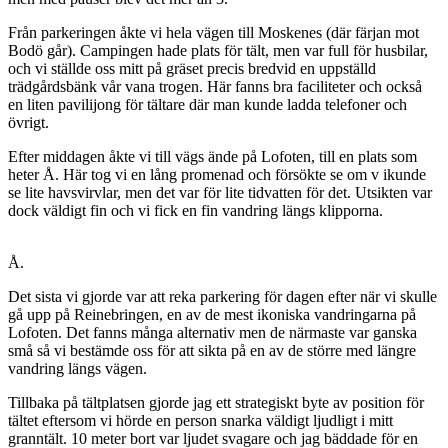
Från parkeringen åkte vi hela vägen till Moskenes (där färjan mot
Bodö går). Campingen hade plats för tält, men var full för husbilar,
och vi ställde oss mitt på gräset precis bredvid en uppställd
trädgårdsbänk vår vana trogen. Här fanns bra faciliteter och också
en liten pavilijong för tältare där man kunde ladda telefoner och
övrigt.
Efter middagen åkte vi till vägs ände på Lofoten, till en plats som
heter Å. Här tog vi en lång promenad och försökte se om v ikunde
se lite havsvirvlar, men det var för lite tidvatten för det. Utsikten var
dock väldigt fin och vi fick en fin vandring längs klipporna.
Å.
Det sista vi gjorde var att reka parkering för dagen efter när vi skulle
gå upp på Reinebringen, en av de mest ikoniska vandringarna på
Lofoten. Det fanns många alternativ men de närmaste var ganska
små så vi bestämde oss för att sikta på en av de större med längre
vandring längs vägen.
Tillbaka på tältplatsen gjorde jag ett strategiskt byte av position för
tältet eftersom vi hörde en person snarka väldigt ljudligt i mitt
granntält. 10 meter bort var ljudet svagare och jag bäddade för en