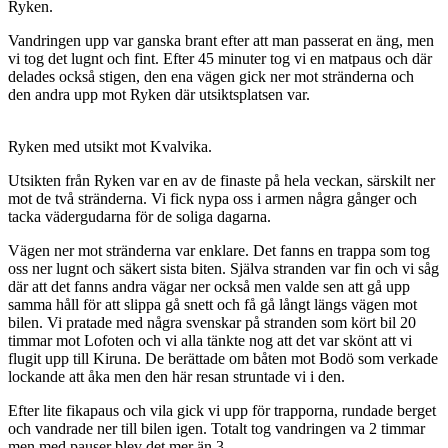
Ryken.
Vandringen upp var ganska brant efter att man passerat en äng, men
vi tog det lugnt och fint. Efter 45 minuter tog vi en matpaus och där
delades också stigen, den ena vägen gick ner mot stränderna och
den andra upp mot Ryken där utsiktsplatsen var.
Ryken med utsikt mot Kvalvika.
Utsikten från Ryken var en av de finaste på hela veckan, särskilt ner
mot de två stränderna. Vi fick nypa oss i armen några gånger och
tacka vädergudarna för de soliga dagarna.
Vägen ner mot stränderna var enklare. Det fanns en trappa som tog
oss ner lugnt och säkert sista biten. Själva stranden var fin och vi såg
där att det fanns andra vägar ner också men valde sen att gå upp
samma håll för att slippa gå snett och få gå långt längs vägen mot
bilen. Vi pratade med några svenskar på stranden som kört bil 20
timmar mot Lofoten och vi alla tänkte nog att det var skönt att vi
flugit upp till Kiruna. De berättade om båten mot Bodö som verkade
lockande att åka men den här resan struntade vi i den.
Efter lite fikapaus och vila gick vi upp för trapporna, rundade berget
och vandrade ner till bilen igen. Totalt tog vandringen va 2 timmar
men med pauser blev det mer än 3.