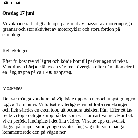
bättre natt.
Onsdag 17 juni
Vi vaknade rätt tidigt allihopa på grund av massor av morgonpigga
grannar och stor aktivitet av motorcyklar och stora fordon på
campingen.
Reinebringen.
Efter frukost rev vi lägret och körde bort till parkeringen vi rekat.
Vandringen började längs en väg men övergick efter nån kilometer i
en lång trappa på ca 1700 trappsteg.
Moskenes
Det var många vandrare på väg både upp och ner och uppstigningen
tog ca 45 minuter. Vi fortsatte ytterligare en bit förbi reinebringen
och fick således en egen topp att beundra utsikten från. Efter ett tag
bytte vi topp och gick upp på den som var närmast vattnet. Här fick
vi en perfekt lunchplats i det fina vädret. Vi satte upp en svensk
flagga på toppen som tydligen syntes lång väg eftersom många
kommenterade den på vägen ner.