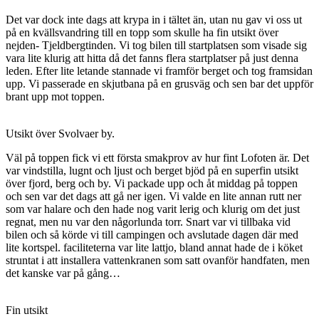
Det var dock inte dags att krypa in i tältet än, utan nu gav vi oss ut
på en kvällsvandring till en topp som skulle ha fin utsikt över
nejden- Tjeldbergtinden. Vi tog bilen till startplatsen som visade sig
vara lite klurig att hitta då det fanns flera startplatser på just denna
leden. Efter lite letande stannade vi framför berget och tog framsidan
upp. Vi passerade en skjutbana på en grusväg och sen bar det uppför
brant upp mot toppen.
Utsikt över Svolvaer by.
Väl på toppen fick vi ett första smakprov av hur fint Lofoten är. Det
var vindstilla, lugnt och ljust och berget bjöd på en superfin utsikt
över fjord, berg och by. Vi packade upp och åt middag på toppen
och sen var det dags att gå ner igen. Vi valde en lite annan rutt ner
som var halare och den hade nog varit lerig och klurig om det just
regnat, men nu var den någorlunda torr. Snart var vi tillbaka vid
bilen och så körde vi till campingen och avslutade dagen där med
lite kortspel. faciliteterna var lite lattjo, bland annat hade de i köket
struntat i att installera vattenkranen som satt ovanför handfaten, men
det kanske var på gång…
Fin utsikt