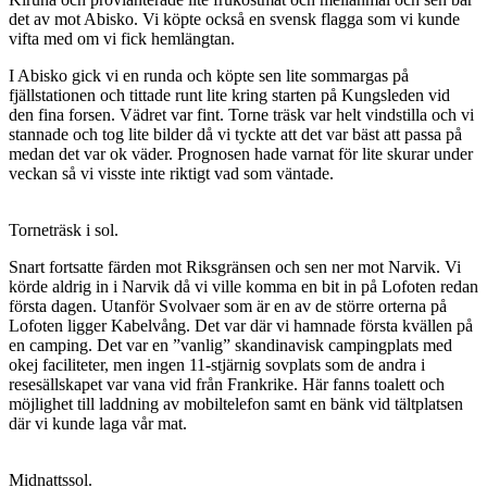
det av mot Abisko. Vi köpte också en svensk flagga som vi kunde
vifta med om vi fick hemlängtan.
I Abisko gick vi en runda och köpte sen lite sommargas på
fjällstationen och tittade runt lite kring starten på Kungsleden vid
den fina forsen. Vädret var fint. Torne träsk var helt vindstilla och vi
stannade och tog lite bilder då vi tyckte att det var bäst att passa på
medan det var ok väder. Prognosen hade varnat för lite skurar under
veckan så vi visste inte riktigt vad som väntade.
Torneträsk i sol.
Snart fortsatte färden mot Riksgränsen och sen ner mot Narvik. Vi
körde aldrig in i Narvik då vi ville komma en bit in på Lofoten redan
första dagen. Utanför Svolvaer som är en av de större orterna på
Lofoten ligger Kabelvång. Det var där vi hamnade första kvällen på
en camping. Det var en ”vanlig” skandinavisk campingplats med
okej faciliteter, men ingen 11-stjärnig sovplats som de andra i
resesällskapet var vana vid från Frankrike. Här fanns toalett och
möjlighet till laddning av mobiltelefon samt en bänk vid tältplatsen
där vi kunde laga vår mat.
Midnattssol.