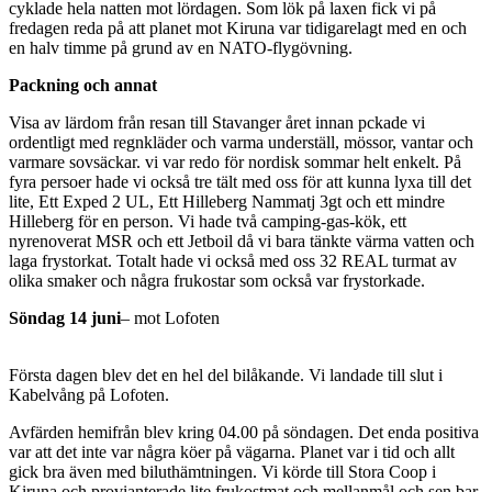
cyklade hela natten mot lördagen. Som lök på laxen fick vi på
fredagen reda på att planet mot Kiruna var tidigarelagt med en och
en halv timme på grund av en NATO-flygövning.
Packning och annat
Visa av lärdom från resan till Stavanger året innan pckade vi
ordentligt med regnkläder och varma underställ, mössor, vantar och
varmare sovsäckar. vi var redo för nordisk sommar helt enkelt. På
fyra persoer hade vi också tre tält med oss för att kunna lyxa till det
lite, Ett Exped 2 UL, Ett Hilleberg Nammatj 3gt och ett mindre
Hilleberg för en person. Vi hade två camping-gas-kök, ett
nyrenoverat MSR och ett Jetboil då vi bara tänkte värma vatten och
laga frystorkat. Totalt hade vi också med oss 32 REAL turmat av
olika smaker och några frukostar som också var frystorkade.
Söndag 14 juni
– mot Lofoten
Första dagen blev det en hel del bilåkande. Vi landade till slut i
Kabelvång på Lofoten.
Avfärden hemifrån blev kring 04.00 på söndagen. Det enda positiva
var att det inte var några köer på vägarna. Planet var i tid och allt
gick bra även med biluthämtningen. Vi körde till Stora Coop i
Kiruna och provianterade lite frukostmat och mellanmål och sen bar