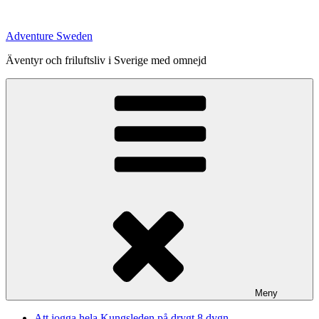
Hoppa
till
Adventure Sweden
innehåll
Äventyr och friluftsliv i Sverige med omnejd
Meny
Att jogga hela Kungsleden på drygt 8 dygn