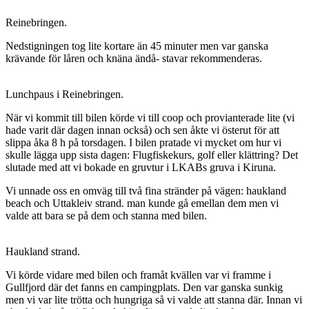
Reinebringen.
Nedstigningen tog lite kortare än 45 minuter men var ganska
krävande för låren och knäna ändå- stavar rekommenderas.
Lunchpaus i Reinebringen.
När vi kommit till bilen körde vi till coop och provianterade lite (vi
hade varit där dagen innan också) och sen åkte vi österut för att
slippa åka 8 h på torsdagen. I bilen pratade vi mycket om hur vi
skulle lägga upp sista dagen: Flugfiskekurs, golf eller klättring? Det
slutade med att vi bokade en gruvtur i LKABs gruva i Kiruna.
Vi unnade oss en omväg till två fina stränder på vägen: haukland
beach och Uttakleiv strand. man kunde gå emellan dem men vi
valde att bara se på dem och stanna med bilen.
Haukland strand.
Vi körde vidare med bilen och framåt kvällen var vi framme i
Gullfjord där det fanns en campingplats. Den var ganska sunkig
men vi var lite trötta och hungriga så vi valde att stanna där. Innan vi