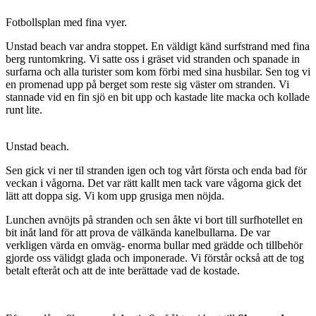
Fotbollsplan med fina vyer.
Unstad beach var andra stoppet. En väldigt känd surfstrand med fina
berg runtomkring. Vi satte oss i gräset vid stranden och spanade in
surfarna och alla turister som kom förbi med sina husbilar. Sen tog vi
en promenad upp på berget som reste sig väster om stranden. Vi
stannade vid en fin sjö en bit upp och kastade lite macka och kollade
runt lite.
Unstad beach.
Sen gick vi ner til stranden igen och tog vårt första och enda bad för
veckan i vågorna. Det var rätt kallt men tack vare vågorna gick det
lätt att doppa sig. Vi kom upp grusiga men nöjda.
Lunchen avnöjts på stranden och sen åkte vi bort till surfhotellet en
bit inåt land för att prova de välkända kanelbullarna. De var
verkligen värda en omväg- enorma bullar med grädde och tillbehör
gjorde oss välidgt glada och imponerade. Vi förstår också att de tog
betalt efteråt och att de inte berättade vad de kostade.