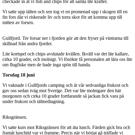
checkade in åt vi fish and chips för att samla lite krafter.
Vi satte upp tälten och sen tog vi en promenad upp i skogen till en
fin fors där vi riskerade liv och torra skor för att komma upp till
mitten av forsen.
Gullfjord. Tre forsar ner i fjorden gör att den fryser på vintrarna till
skillnad från andra fjorder.
Lite kortspel och chips avslutade kvällen. Ikväll var det lite kallare,
cirka 10 grader, och molnigt. Vi fösökte få personalen att lära oss lite
om flugfiske men de hade inga spön till handa.
Torsdag 18 juni
Vi vaknade i Gullfjords camping och ät vår sedvanliga frukost och
gav oss sedan iväg mot Sverige. Det var lite molnigare den här
morgonen och cirka 10 grader fortfarande så jackan fick vara på
under frukost och tältnedtagning.
Riksgränsen.
Vi satte kurs mot Riksgränsen för att äta lunch. Färden gick bra och
framåt lunchtid var vi framme. Precis när vi börjat gå träffade vi