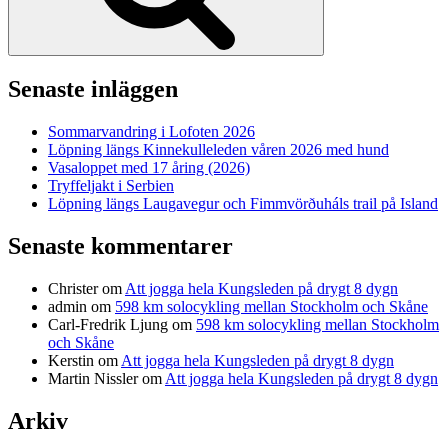
Senaste inläggen
Sommarvandring i Lofoten 2026
Löpning längs Kinnekulleleden våren 2026 med hund
Vasaloppet med 17 åring (2026)
Tryffeljakt i Serbien
Löpning längs Laugavegur och Fimmvörðuháls trail på Island
Senaste kommentarer
Christer
om
Att jogga hela Kungsleden på drygt 8 dygn
admin
om
598 km solocykling mellan Stockholm och Skåne
Carl-Fredrik Ljung
om
598 km solocykling mellan Stockholm
och Skåne
Kerstin
om
Att jogga hela Kungsleden på drygt 8 dygn
Martin Nissler
om
Att jogga hela Kungsleden på drygt 8 dygn
Arkiv