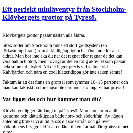
Ett perfekt miniäventyr från Stockholm-
Klövbergets grottor på Tyresö.
Klövbergets grottor passar nästan alla åldrar.
Strax söder om Stockholm finns ett stort grottsystem (en
förkastningsbrant) som är lättillgängligt och spännande för alla
åldrar. Man bör inte åka dit när det regnat eller regnar då det kan
vara halt och blött, men i övrigt är det en rolig aktivitet som passar
hela sommarhalvåret. Att det ligger precis vid vattnet vid
Kalvfjärden och nära en cool klätterklippa gör inte saken sämre!
Faktum är att det finns en grottsal som rymmer 10- 15 personer och
man kan faktiskt ha företagsmöte därinne. Tro mig, vi har provat!
Var ligger det och hur kommer man dit?
Klövberget ligger rätt långt ut på Tyresö. Man kan komma till
grottorna och klätterklippan både norr- och söderifrån. Av någon
anledning brukar vi alltid ta oss dit söderifrån och gå över
båtklubbens bryggor. Här är en länk till en kartnål där grottsystemet
syns: