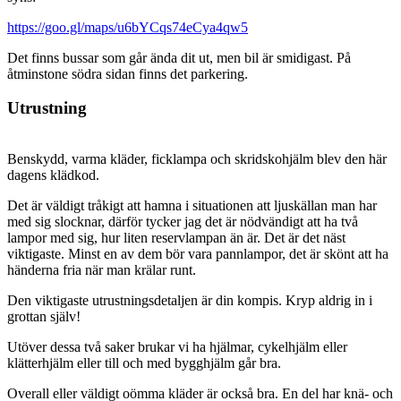
https://goo.gl/maps/u6bYCqs74eCya4qw5
Det finns bussar som går ända dit ut, men bil är smidigast. På
åtminstone södra sidan finns det parkering.
Utrustning
Benskydd, varma kläder, ficklampa och skridskohjälm blev den här
dagens klädkod.
Det är väldigt tråkigt att hamna i situationen att ljuskällan man har
med sig slocknar, därför tycker jag det är nödvändigt att ha två
lampor med sig, hur liten reservlampan än är. Det är det näst
viktigaste. Minst en av dem bör vara pannlampor, det är skönt att ha
händerna fria när man krälar runt.
Den viktigaste utrustningsdetaljen är din kompis. Kryp aldrig in i
grottan själv!
Utöver dessa två saker brukar vi ha hjälmar, cykelhjälm eller
klätterhjälm eller till och med bygghjälm går bra.
Overall eller väldigt oömma kläder är också bra. En del har knä- och