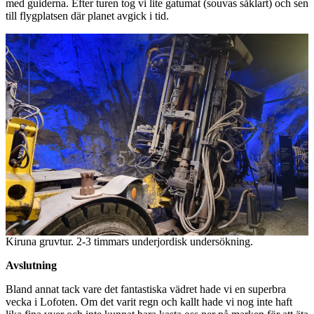
med guiderna. Efter turen tog vi lite gatumat (souvas såklart) och sen
till flygplatsen där planet avgick i tid.
Kiruna gruvtur. 2-3 timmars underjordisk undersökning.
Avslutning
Bland annat tack vare det fantastiska vädret hade vi en superbra
vecka i Lofoten. Om det varit regn och kallt hade vi nog inte haft