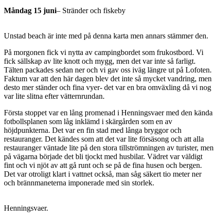
Måndag 15 juni
– Stränder och fiskeby
Unstad beach är inte med på denna karta men annars stämmer den.
På morgonen fick vi nytta av campingbordet som frukostbord. Vi
fick sällskap av lite knott och mygg, men det var inte så farligt.
Tälten packades sedan ner och vi gav oss iväg längre ut på Lofoten.
Faktum var att den här dagen blev det inte så mycket vandring, men
desto mer ständer och fina vyer- det var en bra omväxling då vi nog
var lite slitna efter vätternrundan.
Första stoppet var en lång promenad i Henningsvaer med den kända
fotbollsplanen som låg inklämd i skärgården som en av
höjdpunkterna. Det var en fin stad med långa bryggor och
restauranger. Det kändes som att det var lite försäsong och att alla
restauranger väntade lite på den stora tillströmningen av turister, men
på vägarna började det bli tjockt med husbilar. Vädret var väldigt
fint och vi njöt av att gå runt och se på de fina husen och bergen.
Det var otroligt klart i vattnet också, man såg säkert tio meter ner
och brännmaneterna imponerade med sin storlek.
Henningsvaer.