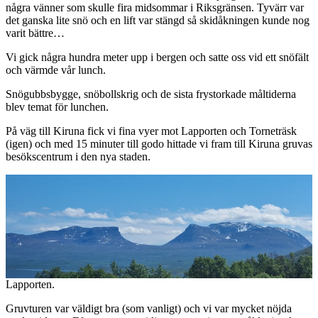
några vänner som skulle fira midsommar i Riksgränsen. Tyvärr var
det ganska lite snö och en lift var stängd så skidåkningen kunde nog
varit bättre…
Vi gick några hundra meter upp i bergen och satte oss vid ett snöfält
och värmde vår lunch.
Snögubbsbygge, snöbollskrig och de sista frystorkade måltiderna
blev temat för lunchen.
På väg till Kiruna fick vi fina vyer mot Lapporten och Torneträsk
(igen) och med 15 minuter till godo hittade vi fram till Kiruna gruvas
besökscentrum i den nya staden.
Lapporten.
Gruvturen var väldigt bra (som vanligt) och vi var mycket nöjda