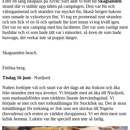
Efter en lång fikapaus på Arctic Surf åkte vi bort till
Skagsanden
strand där vi ställde upp tälten på campingen. Den var fin och
välorganiserad och stranden var mycket fin, likaså bergen bakom
som ramade in vykortsvyn fint. Vi tog en promenad runt stranden
och sen fick vi en öl och spelade lite kort innan vi tog kväll igen.
Det var en stor camping med bra faciliteter. Det var som vanligt mest
husbilar och vi som hade tält var i minoritet, så även de som hade
husvagn, det verkar inte så poppis längre.
Skagsanden beach.
Finfina berg.
Tisdag 16 juni
– Nusfjord
Natten fortlöpte väl och snart var det dags att äta frukost och åka
från stranden mot nya äventyr. Vi började med att åka till Nusfjord,
som marknadsfördes som världens finaste återvändsgränd. Vi
började se mer och mer torkställningar för Stockfisk nu. Det är stora
träställningar för torkning av fisk som sen skickas till Nigeria
(huvudena) och resten av världen (kropparna). Vi ser dem mest som
lufisk hemma. Lukten var lite speciell men inte så farlig.