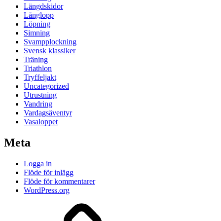
Längdskidor
Långlopp
Löpning
Simning
Svampplockning
Svensk klassiker
Träning
Triathlon
Tryffeljakt
Uncategorized
Utrustning
Vandring
Vardagsäventyr
Vasaloppet
Meta
Logga in
Flöde för inlägg
Flöde för kommentarer
WordPress.org
Att
jogga