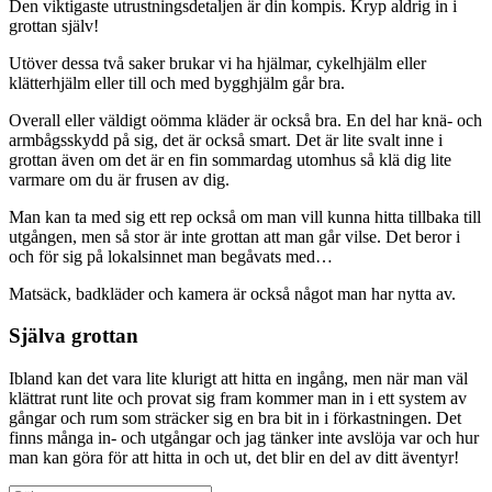
Den viktigaste utrustningsdetaljen är din kompis. Kryp aldrig in i
grottan själv!
Utöver dessa två saker brukar vi ha hjälmar, cykelhjälm eller
klätterhjälm eller till och med bygghjälm går bra.
Overall eller väldigt oömma kläder är också bra. En del har knä- och
armbågsskydd på sig, det är också smart. Det är lite svalt inne i
grottan även om det är en fin sommardag utomhus så klä dig lite
varmare om du är frusen av dig.
Man kan ta med sig ett rep också om man vill kunna hitta tillbaka till
utgången, men så stor är inte grottan att man går vilse. Det beror i
och för sig på lokalsinnet man begåvats med…
Matsäck, badkläder och kamera är också något man har nytta av.
Själva grottan
Ibland kan det vara lite klurigt att hitta en ingång, men när man väl
klättrat runt lite och provat sig fram kommer man in i ett system av
gångar och rum som sträcker sig en bra bit in i förkastningen. Det
finns många in- och utgångar och jag tänker inte avslöja var och hur
man kan göra för att hitta in och ut, det blir en del av ditt äventyr!