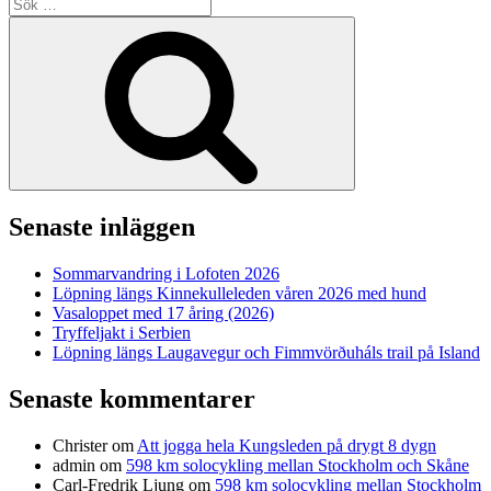
Sök
efter:
Sök
Senaste inläggen
Sommarvandring i Lofoten 2026
Löpning längs Kinnekulleleden våren 2026 med hund
Vasaloppet med 17 åring (2026)
Tryffeljakt i Serbien
Löpning längs Laugavegur och Fimmvörðuháls trail på Island
Senaste kommentarer
Christer
om
Att jogga hela Kungsleden på drygt 8 dygn
admin
om
598 km solocykling mellan Stockholm och Skåne
Carl-Fredrik Ljung
om
598 km solocykling mellan Stockholm