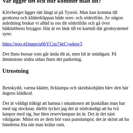
Var ligger det och hur kommer man dit?
Klövberget ligger rätt långt ut på Tyresö. Man kan komma till
grottorna och klätterklippan både norr- och söderifrån. Av någon
anledning brukar vi alltid ta oss dit söderifrån och gå över
båtklubbens bryggor. Här är en länk till en kartnål där grottsystemet
syns:
https://goo.gl/maps/u6bYCqs74eCya4qw5
Det finns bussar som går ända dit ut, men bil är smidigast. På
åtminstone södra sidan finns det parkering.
Utrustning
Benskydd, varma kläder, ficklampa och skridskohjälm blev den här
dagens klädkod.
Det är väldigt tråkigt att hamna i situationen att ljuskällan man har
med sig slocknar, därför tycker jag det är nödvändigt att ha två
lampor med sig, hur liten reservlampan än är. Det är det näst
viktigaste. Minst en av dem bör vara pannlampor, det är skönt att ha
händerna fria när man krälar runt.