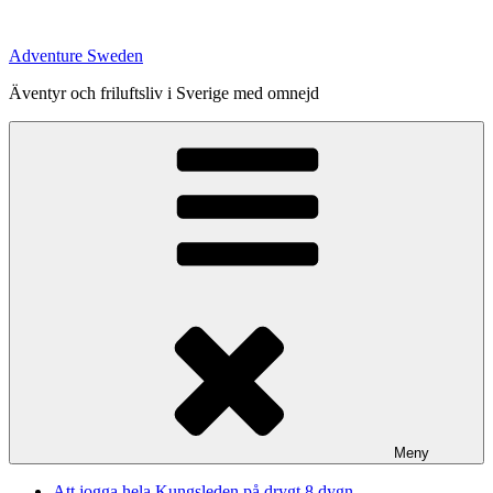
Hoppa
till
Adventure Sweden
innehåll
Äventyr och friluftsliv i Sverige med omnejd
Meny
Att jogga hela Kungsleden på drygt 8 dygn