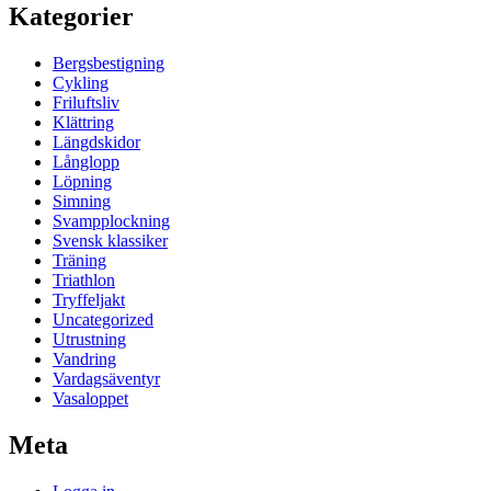
Kategorier
Bergsbestigning
Cykling
Friluftsliv
Klättring
Längdskidor
Långlopp
Löpning
Simning
Svampplockning
Svensk klassiker
Träning
Triathlon
Tryffeljakt
Uncategorized
Utrustning
Vandring
Vardagsäventyr
Vasaloppet
Meta