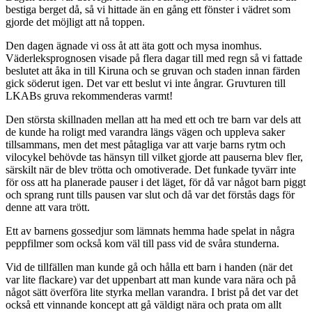
bestiga berget då, så vi hittade än en gång ett fönster i vädret som
gjorde det möjligt att nå toppen.
Den dagen ägnade vi oss åt att äta gott och mysa inomhus.
Väderleksprognosen visade på flera dagar till med regn så vi fattade
beslutet att åka in till Kiruna och se gruvan och staden innan färden
gick söderut igen. Det var ett beslut vi inte ångrar. Gruvturen till
LKABs gruva rekommenderas varmt!
Den största skillnaden mellan att ha med ett och tre barn var dels att
de kunde ha roligt med varandra längs vägen och uppleva saker
tillsammans, men det mest påtagliga var att varje barns rytm och
vilocykel behövde tas hänsyn till vilket gjorde att pauserna blev fler,
särskilt när de blev trötta och omotiverade. Det funkade tyvärr inte
för oss att ha planerade pauser i det läget, för då var något barn piggt
och sprang runt tills pausen var slut och då var det förstås dags för
denne att vara trött.
Ett av barnens gossedjur som lämnats hemma hade spelat in några
peppfilmer som också kom väl till pass vid de svåra stunderna.
Vid de tillfällen man kunde gå och hålla ett barn i handen (när det
var lite flackare) var det uppenbart att man kunde vara nära och på
något sätt överföra lite styrka mellan varandra. I brist på det var det
också ett vinnande koncept att gå väldigt nära och prata om allt