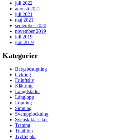
juli 2022
augusti 2021
juli 2021
maj 2021
september 2020
november 2019
juli 2019
juni 2019
Kategorier
Bergsbestigning
Cykling
Friluftsliv
Klättring
Längdskidor
Långlopp
Löpning
Simning
Svampplockning
Svensk klassiker
Träning
Triathlon
Tryffeljakt