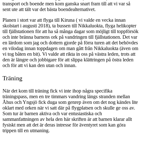
transport och boende men kom ganska snart fram till att vi var så
sent ute att tält var det bästa boendealternativet.
Planen i stort var att flyga till Kiruna ( vi valde en vecka innan
skolstart i augusti 2018), ta bussen till Nikkaluokta, flyga helikopter
till fjällstationen för att ha så många dagar som möjligt till toppförsök
och inte bränna barnens ork på vandringen till fjällstationen. Det var
en lärdom som jag och dottern gjorde på förra turen att det behövdes
en vilodag innan toppdagen om man gått från Nikkaluokta (även om
vi tog båten en bit). Vi valde att rikta in oss på västra leden, trots att
den är längre och jobbigare för att slippa klättringen på östra leden
och för att vi kan den utan och innan.
Träning
När det kom till träning fick vi inte ihop några specifika
träningspass, men en tre timmars vandring längs stranden mellan
Åhus och Yngsjö fick duga som genrep även om det nog kändes lite
oklart med orken när vi satt där på flygplatsen och skulle ge oss av.
Som tur är barnen aktiva och var entusiastiska och
sammanfattningen av hela den här skriften är att barnen klarar allt
fysiskt men att det är deras intresse för äventyret som kan göra
trippen till en utmaning.