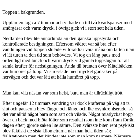
Toppen i bakgrunden.
Uppfärden tog ca 7 timmar och vi hade en till två kvartspauser med
smörgåsar och varm dryck, i övrigt gick vi i stort sett hela tiden.
Nedfärden blev lite annorlunda än den ganska uppstyrda och
kontrollerade bestigningen. Eftersom vädret var så bra efter
vändningen vid toppen slutade vi föräldrar vara måna om farten utan
vi lät turen ta den tid som behövdes. Vi tog en lång paus med
ordentligt med lunch och varm dryck vid gamla toppstugan för att
samla krafter för nedstigningen. Ända till branten över Kittelbäcken
var humöret på topp. Vi strösslade med mycket godsaker på
nervägen och det var lätt att hålla humöret på topp.
Man kan vila nästan var som helst, bara man är tillräckligt trött.
Efter ungefär 12 timmars vandring var dock krafterna på väg att ta
slut och pauserna blev längre och länge och lite osynkroniserade, så
det var alltid något barn som satt och vilade. Något misslyckat hopp
över en bäck med blöta fötter som resultat (som inte kom fram förrän
dagen efter) gjorde saken lite sämre. Den svåraste biten rent psykiskt
blev faktiskt de sista kilometrarna när man hela tiden såg
fjällstationen men det kändes inte som man kom närmare. Närmare