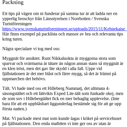
Packning
Ett tips på vägen om ni funderar på samma tur är att ladda ner en
ypperlig broschyr från Länsstyrelsen i Norrbotten / Svenska
Turistföreningen
https://www.svenskaturistforeningen.se/uploads/2015/11/Kebnekaise
Här finns exempel på packlista och massor av bra och relevanta tips
kring turen.
Några specialare vi tog med oss:
Myggnät för ansiktet. Runt Nikkaluokta är myggorna stora som
sparvar och svärmarna är tätare än någon annan stans så myggnät är
en klen tröst, men det gav lite skydd i alla fall. Uppe vid
fjällstationen är det mer blåst och färre mygg, så det är främst på
uppmarchen det behövs.
Tält. Vi hade med oss ett Hilleberg Nammatj, det ultimata 4-
säsongstältet och ett lättvikts Exped Lite-tält som funkade okej, men
de som sov i Hillebergtältet fick en mer behaglig upplevelse. (Inte
bara för att ett uppblåsbart liggunderlag bestämde sig för att ge upp
första natten.)
Mat. Vi packade mest mat som kunde lagas i köket på servicehuset
på fjällstationen. Den enda matbiten vi inte ger oss av utan är