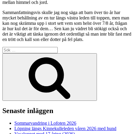
mellan himmel och jord.
Sammanfattningsvis skulle jag nog säga att barn över tio år har
mycket behållning av en tur längs västra leden till toppen, men man
kan nog skrämma upp i stort sett vem som helst över 7/8 år, frågan
är hur kul det är för dem… Sen kan ju vädret bli stökigt också och
det är viktigt att tänka igenom det ordentligt så man inte blir fast med
en trött och kall son eller dotter på fel plats.
Sök
efter:
Sök
Senaste inläggen
Sommarvandring i Lofoten 2026
Löpning längs Kinnekulleleden våren 2026 med hund
Vasaloppet med 17 åring (2026)