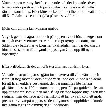
Vattendragen var mycket fascinerande och det hoppades över,
balanserades på stenar och provsmakades vatten i nästan alla
rännilar som fanns. Efter kittelbäcken blir det lite ont om vatten fram
till Kaffedalen så se till att fylla på senast vid bron.
Moln och dimma kan komma snabbt.
Vi gick genom några moln och på toppen av det första berget som
man går över, Vierranvarri, var det riktigt kyligt och dålig sikt.
Sikten blev bättre när vi kom ner i kaffedalen, sen var det klarblå
himmel sista biten förbi gamla toppstugan ända upp till nya
toppstugan.
Efter kaffedalen är det ungefär två timmars vandring kvar.
Vi hade lånat ut ett par stegjärn innan avresa till våra vänner och
lämpligt nog mötte vi dem när de varit uppe och kunde låna deras
för att få en enklare bestigning, det var nämligen lite halt på
glaciären de sista 100 metrarna mot toppen. Några guider hade satt
upp ett fast rep som vi fick låna så jag klarade toppbestigningen utan
stegjärn, men det hade nog varit skönt att ha. Tyvärr kom ett moln
precis när vi var på toppen, så de obligatoriska toppbilderna kunde
lika gärna tagits en dimmig dag i Stockholm.