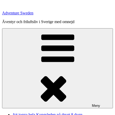
Hoppa
till
Adventure Sweden
innehåll
Äventyr och friluftsliv i Sverige med omnejd
Meny
Att jogga hela Kungsleden på drygt 8 dygn