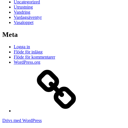
Uncategorized
Utrustning
Vandring
Vardagsäventyr
Vasaloppet
Meta
Logga in
Flöde för inlägg
Flöde för kommentarer
WordPress.org
Att
jogga
hela
Kungsleden
på
drygt
8
dygn
Drivs med WordPress