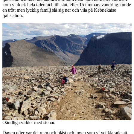
kom vi dock hela tiden och till slut, efter 15 timmars vandring kunde
en trött men lycklig familj slå sig ner och vila på Kebnekaise
fjällstation.
Oändliga vidder med stenar.
Dagen efter var det regn och blåst och ingen som vi vet klarade att