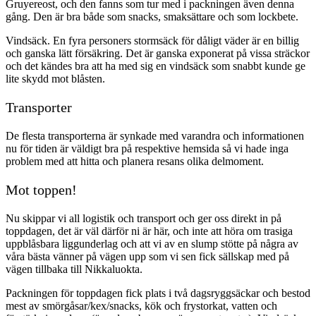
Gruyereost, och den fanns som tur med i packningen även denna
gång. Den är bra både som snacks, smaksättare och som lockbete.
Vindsäck. En fyra personers stormsäck för dåligt väder är en billig
och ganska lätt försäkring. Det är ganska exponerat på vissa sträckor
och det kändes bra att ha med sig en vindsäck som snabbt kunde ge
lite skydd mot blåsten.
Transporter
De flesta transporterna är synkade med varandra och informationen
nu för tiden är väldigt bra på respektive hemsida så vi hade inga
problem med att hitta och planera resans olika delmoment.
Mot toppen!
Nu skippar vi all logistik och transport och ger oss direkt in på
toppdagen, det är väl därför ni är här, och inte att höra om trasiga
uppblåsbara liggunderlag och att vi av en slump stötte på några av
våra bästa vänner på vägen upp som vi sen fick sällskap med på
vägen tillbaka till Nikkaluokta.
Packningen för toppdagen fick plats i två dagsryggsäckar och bestod
mest av smörgåsar/kex/snacks, kök och frystorkat, vatten och