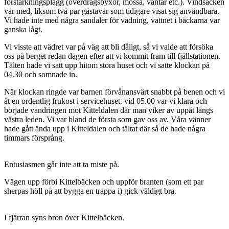
förstärkningsplagg (överdragsbyxor, mössa, vantar etc.). Vindsäcken
var med, liksom två par gåstavar som tidigare visat sig användbara.
Vi hade inte med några sandaler för vadning, vattnet i bäckarna var
ganska lågt.
Vi visste att vädret var på väg att bli dåligt, så vi valde att försöka
oss på berget redan dagen efter att vi kommit fram till fjällstationen.
Tälten hade vi satt upp hitom stora huset och vi satte klockan på
04.30 och somnade in.
När klockan ringde var barnen förvånansvärt snabbt på benen och vi
åt en ordentlig frukost i servicehuset. vid 05.00 var vi klara och
började vandringen mot Kitteldalen där man viker av uppåt längs
västra leden. Vi var bland de första som gav oss av. Våra vänner
hade gått ända upp i Kitteldalen och tältat där så de hade några
timmars försprång.
Entusiasmen går inte att ta miste på.
Vägen upp förbi Kittelbäcken och uppför branten (som ett par
sherpas höll på att bygga en trappa i) gick väldigt bra.
I fjärran syns bron över Kittelbäcken.