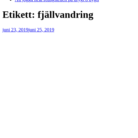
Etikett:
fjällvandring
Publicerat
juni 23, 2019
juni 25, 2019