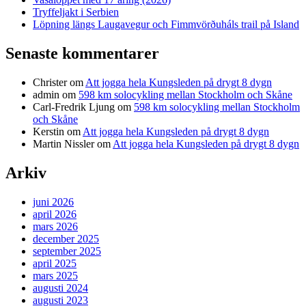
Tryffeljakt i Serbien
Löpning längs Laugavegur och Fimmvörðuháls trail på Island
Senaste kommentarer
Christer
om
Att jogga hela Kungsleden på drygt 8 dygn
admin
om
598 km solocykling mellan Stockholm och Skåne
Carl-Fredrik Ljung
om
598 km solocykling mellan Stockholm
och Skåne
Kerstin
om
Att jogga hela Kungsleden på drygt 8 dygn
Martin Nissler
om
Att jogga hela Kungsleden på drygt 8 dygn
Arkiv
juni 2026
april 2026
mars 2026
december 2025
september 2025
april 2025
mars 2025
augusti 2024
augusti 2023