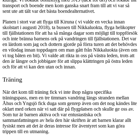
transport och boende men kom ganska snart fram till att vi var så
sent ute att tält var det bästa boendealternativet.
Planen i stort var att flyga till Kiruna ( vi valde en vecka innan
skolstart i augusti 2018), ta bussen till Nikkaluokta, flyga helikopter
till fjällstationen för att ha så många dagar som möjligt till toppförsök
och inte bränna barnens ork på vandringen till fjällstationen. Det var
en lärdom som jag och dottern gjorde på förra turen att det behövdes
en vilodag innan toppdagen om man gått från Nikkaluokta (även om
vi tog båten en bit). Vi valde att rikta in oss på västra leden, trots att
den är längre och jobbigare för att slippa klättringen på östra leden
och för att vi kan den utan och innan.
Träning
När det kom till träning fick vi inte ihop några specifika
träningspass, men en tre timmars vandring längs stranden mellan
Åhus och Yngsjö fick duga som genrep även om det nog kändes lite
oklart med orken när vi satt där på flygplatsen och skulle ge oss av.
Som tur är barnen aktiva och var entusiastiska och
sammanfattningen av hela den här skriften är att barnen klarar allt
fysiskt men att det är deras intresse för äventyret som kan göra
trippen till en utmaning.