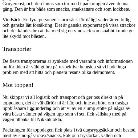
Gruyereost, och den fanns som tur med i packningen även denna
gång. Den är bra både som snacks, smaksättare och som lockbete.
Vindsäck. En fyra personers stormsäck för dåligt väder är en billig
och ganska lätt försäkring. Det är ganska exponerat på vissa sträckor
och det kändes bra att ha med sig en vindsäck som snabbt kunde ge
lite skydd mot blåsten.
Transporter
De flesta transporterna är synkade med varandra och informationen
nu för tiden är väldigt bra på respektive hemsida så vi hade inga
problem med att hitta och planera resans olika delmoment.
Mot toppen!
Nu skippar vi all logistik och transport och ger oss direkt in på
toppdagen, det är väl därför ni är här, och inte att höra om trasiga
uppblåsbara liggunderlag och att vi av en slump stötte på några av
våra bästa vänner på vägen upp som vi sen fick sällskap med på
vägen tillbaka till Nikkaluokta.
Packningen för toppdagen fick plats i två dagsryggsäckar och bestod
mest av smörgåsar/kex/snacks, kök och frystorkat, vatten och