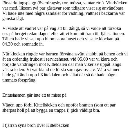
förstärkningsplagg (överdragsbyxor, mössa, vantar etc.). Vindsäcken
var med, liksom två par gåstavar som tidigare visat sig användbara.
Vi hade inte med några sandaler för vadning, vattnet i bäckarna var
ganska lågt.
Vi visste att vädret var på väg att bli dåligt, så vi valde att försöka
oss på berget redan dagen efter att vi kommit fram till fjällstationen.
Tälten hade vi satt upp hitom stora huset och vi satte klockan på
04.30 och somnade in.
När klockan ringde var barnen förvånansvärt snabbt på benen och vi
åt en ordentlig frukost i servicehuset. vid 05.00 var vi klara och
började vandringen mot Kitteldalen där man viker av uppåt längs
västra leden. Vi var bland de första som gav oss av. Våra vänner
hade gått ända upp i Kitteldalen och tältat där så de hade några
timmars försprång.
Entusiasmen går inte att ta miste på.
Vägen upp förbi Kittelbäcken och uppför branten (som ett par
sherpas höll på att bygga en trappa i) gick väldigt bra.
I fjärran syns bron över Kittelbäcken.