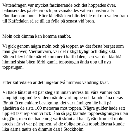
Vattendragen var mycket fascinerande och det hoppades över,
balanserades på stenar och provsmakades vatten i nästan alla
rännilar som fanns. Efter kittelbäcken blir det lite ont om vatten fram
till Kaffedalen så se till att fylla på senast vid bron.
Moln och dimma kan komma snabbt.
Vi gick genom några moln och på toppen av det första berget som
man går över, Vierranvarri, var det riktigt kyligt och dålig sikt.
Sikten blev bättre när vi kom ner i kaffedalen, sen var det klarblå
himmel sista biten förbi gamla toppstugan ända upp till nya
toppstugan.
Efter kaffedalen är det ungefär två timmars vandring kvar.
Vi hade lånat ut ett par stegjärn innan avresa till våra vänner och
lämpligt nog mötte vi dem när de varit uppe och kunde låna deras
för att få en enklare bestigning, det var nämligen lite halt på
glaciären de sista 100 metrarna mot toppen. Några guider hade satt
upp ett fast rep som vi fick låna så jag klarade toppbestigningen utan
stegjärn, men det hade nog varit skönt att ha. Tyvärr kom ett moln
precis när vi var på toppen, så de obligatoriska toppbilderna kunde
lika gärna tagits en dimmig dag i Stockholm.