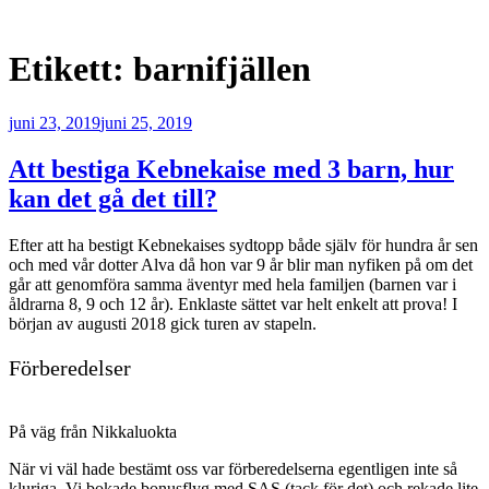
Etikett:
barnifjällen
Publicerat
juni 23, 2019
juni 25, 2019
Att bestiga Kebnekaise med 3 barn, hur
kan det gå det till?
Efter att ha bestigt Kebnekaises sydtopp både själv för hundra år sen
och med vår dotter Alva då hon var 9 år blir man nyfiken på om det
går att genomföra samma äventyr med hela familjen (barnen var i
åldrarna 8, 9 och 12 år). Enklaste sättet var helt enkelt att prova! I
början av augusti 2018 gick turen av stapeln.
Förberedelser
På väg från Nikkaluokta
När vi väl hade bestämt oss var förberedelserna egentligen inte så
kluriga. Vi bokade bonusflyg med SAS (tack för det) och rekade lite