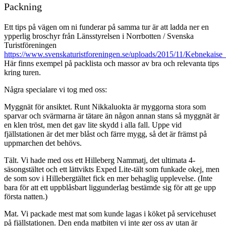
Packning
Ett tips på vägen om ni funderar på samma tur är att ladda ner en
ypperlig broschyr från Länsstyrelsen i Norrbotten / Svenska
Turistföreningen
https://www.svenskaturistforeningen.se/uploads/2015/11/Kebnekaise
Här finns exempel på packlista och massor av bra och relevanta tips
kring turen.
Några specialare vi tog med oss:
Myggnät för ansiktet. Runt Nikkaluokta är myggorna stora som
sparvar och svärmarna är tätare än någon annan stans så myggnät är
en klen tröst, men det gav lite skydd i alla fall. Uppe vid
fjällstationen är det mer blåst och färre mygg, så det är främst på
uppmarchen det behövs.
Tält. Vi hade med oss ett Hilleberg Nammatj, det ultimata 4-
säsongstältet och ett lättvikts Exped Lite-tält som funkade okej, men
de som sov i Hillebergtältet fick en mer behaglig upplevelse. (Inte
bara för att ett uppblåsbart liggunderlag bestämde sig för att ge upp
första natten.)
Mat. Vi packade mest mat som kunde lagas i köket på servicehuset
på fjällstationen. Den enda matbiten vi inte ger oss av utan är