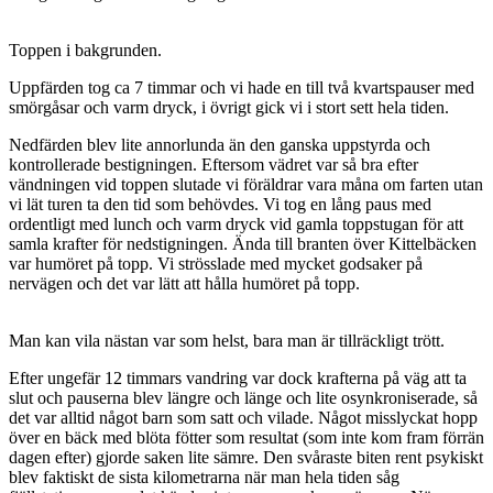
Toppen i bakgrunden.
Uppfärden tog ca 7 timmar och vi hade en till två kvartspauser med
smörgåsar och varm dryck, i övrigt gick vi i stort sett hela tiden.
Nedfärden blev lite annorlunda än den ganska uppstyrda och
kontrollerade bestigningen. Eftersom vädret var så bra efter
vändningen vid toppen slutade vi föräldrar vara måna om farten utan
vi lät turen ta den tid som behövdes. Vi tog en lång paus med
ordentligt med lunch och varm dryck vid gamla toppstugan för att
samla krafter för nedstigningen. Ända till branten över Kittelbäcken
var humöret på topp. Vi strösslade med mycket godsaker på
nervägen och det var lätt att hålla humöret på topp.
Man kan vila nästan var som helst, bara man är tillräckligt trött.
Efter ungefär 12 timmars vandring var dock krafterna på väg att ta
slut och pauserna blev längre och länge och lite osynkroniserade, så
det var alltid något barn som satt och vilade. Något misslyckat hopp
över en bäck med blöta fötter som resultat (som inte kom fram förrän
dagen efter) gjorde saken lite sämre. Den svåraste biten rent psykiskt
blev faktiskt de sista kilometrarna när man hela tiden såg