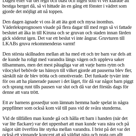
Dagen efter var det regn och blåst och ingen som vi vet klarade att
bestiga berget då, så vi hittade än en gång ett fönster i vädret som
gjorde det möjligt att nå toppen.
Den dagen ägnade vi oss åt att äta gott och mysa inomhus.
Väderleksprognosen visade på flera dagar till med regn så vi fattade
beslutet att åka in till Kiruna och se gruvan och staden innan färden
gick söderut igen. Det var ett beslut vi inte ångrar. Gruvturen till
LKABs gruva rekommenderas varmt!
Den största skillnaden mellan att ha med ett och tre barn var dels att
de kunde ha roligt med varandra längs vägen och uppleva saker
tillsammans, men det mest påtagliga var att varje barns rytm och
vilocykel behövde tas hänsyn till vilket gjorde att pauserna blev fler,
särskilt när de blev trötta och omotiverade. Det funkade tyvärr inte
för oss att ha planerade pauser i det läget, för då var något barn piggt
och sprang runt tills pausen var slut och då var det förstås dags för
denne att vara trött.
Ett av barnens gossedjur som lämnats hemma hade spelat in några
peppfilmer som också kom väl till pass vid de svåra stunderna.
Vid de tillfällen man kunde gå och hålla ett barn i handen (när det
var lite flackare) var det uppenbart att man kunde vara nära och på
något sätt överföra lite styrka mellan varandra. I brist på det var det
också ett vinnande koncept att gå väldigt nära och prata om allt