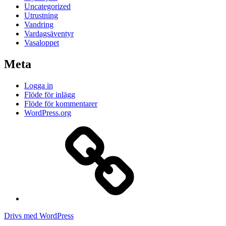
Uncategorized
Utrustning
Vandring
Vardagsäventyr
Vasaloppet
Meta
Logga in
Flöde för inlägg
Flöde för kommentarer
WordPress.org
Att
jogga
hela
Kungsleden
på
drygt
8
dygn
Drivs med WordPress