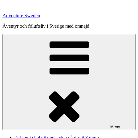
Hoppa
till
Adventure Sweden
innehåll
Äventyr och friluftsliv i Sverige med omnejd
Meny
Att jogga hela Kungsleden på drygt 8 dygn