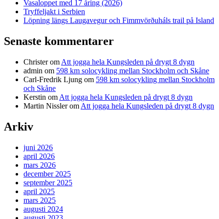
Vasaloppet med 17 åring (2026)
Tryffeljakt i Serbien
Löpning längs Laugavegur och Fimmvörðuháls trail på Island
Senaste kommentarer
Christer
om
Att jogga hela Kungsleden på drygt 8 dygn
admin
om
598 km solocykling mellan Stockholm och Skåne
Carl-Fredrik Ljung
om
598 km solocykling mellan Stockholm
och Skåne
Kerstin
om
Att jogga hela Kungsleden på drygt 8 dygn
Martin Nissler
om
Att jogga hela Kungsleden på drygt 8 dygn
Arkiv
juni 2026
april 2026
mars 2026
december 2025
september 2025
april 2025
mars 2025
augusti 2024
augusti 2023